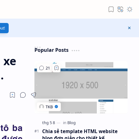
ut!
Popular Posts
 xe
.
Chia sẻ template HTML website
blog đơn giản cho thiết kế