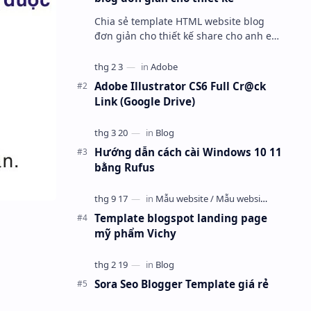
Chia sẻ template HTML website blog
đơn giản cho thiết kế share cho anh em
dùng cho vui. Anh em nào cần thì mang
về ráp blogspot hoặc wordpress nha.
Adobe Illustrator CS6 Full Cr@ck
Link (Google Drive)
Hướng dẫn cách cài Windows 10 11
bằng Rufus
Template blogspot landing page
mỹ phẩm Vichy
Sora Seo Blogger Template giá rẻ