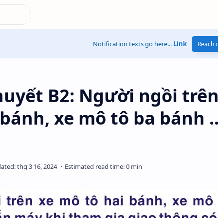
Notification texts go here...
Link
Reach o
huyết B2: Người ngồi trên
bánh, xe mô tô ba bánh ..