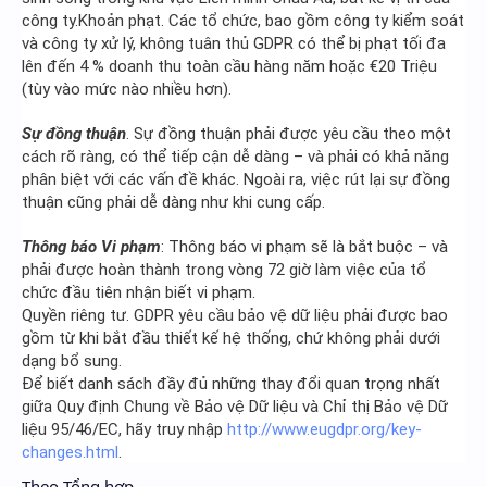
công ty.Khoản phạt. Các tổ chức, bao gồm công ty kiểm soát
và công ty xử lý, không tuân thủ GDPR có thể bị phạt tối đa
lên đến 4 % doanh thu toàn cầu hàng năm hoặc €20 Triệu
(tùy vào mức nào nhiều hơn).
Sự đồng thuận
. Sự đồng thuận phải được yêu cầu theo một
cách rõ ràng, có thể tiếp cận dễ dàng – và phải có khả năng
phân biệt với các vấn đề khác. Ngoài ra, việc rút lại sự đồng
thuận cũng phải dễ dàng như khi cung cấp.
Thông báo Vi phạm
: Thông báo vi phạm sẽ là bắt buộc – và
phải được hoàn thành trong vòng 72 giờ làm việc của tổ
chức đầu tiên nhận biết vi phạm.
Quyền riêng tư. GDPR yêu cầu bảo vệ dữ liệu phải được bao
gồm từ khi bắt đầu thiết kế hệ thống, chứ không phải dưới
dạng bổ sung.
Để biết danh sách đầy đủ những thay đổi quan trọng nhất
giữa Quy định Chung về Bảo vệ Dữ liệu và Chỉ thị Bảo vệ Dữ
liệu 95/46/EC, hãy truy nhập
http://www.eugdpr.org/key-
changes.html
.
Theo Tổng hợp