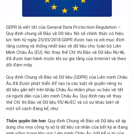
Hidden Menu
GDPR là viết tắt của General Data Protection Regulation –
Quy định chung về Bảo vệ Dữ liệu. Nó sẽ chính thức có hiệu
lực tính từ ngày 25/05/2018.GDPR được tạo ra với mục đích
tăng cường và thống nhất bảo vệ dữ liệu cho toàn bộ Liên
Minh Châu Âu (EU). Nó thay thế Chỉ thị Bảo vệ Dữ liệu 96/46,
đã được ban hành trước khi sự gia tăng của Internet và theo
dõi đám mây.
Quy định Chung về Bảo vệ Dữ liệu (GDPR) của Liên minh Châu
Âu đã được phát triển để tạo ra các luật về quyền riêng tư
dữ liệu gắn kết trên khắp Châu Âu nhằm phục vụ bảo vệ tất
cả người dân của Liên minh Châu Âu. Quy định này sẽ thay
thế Chỉ thị Bảo vệ Dữ liệu 95/46/EC và có sự khác biệt về
một số cách đáng kể, như:
Thẩm quyền lớn hơn
. Quy định Chung về Bảo vệ Dữ liệu sẽ áp
dụng cho mọi công ty xử lý dữ liệu cá nhân của bất kỳ ai đang
sinh sống trong khu vực Liên minh Châu Âu, bất kể vị trí của