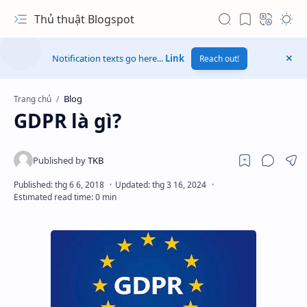
Thủ thuật Blogspot
Notification texts go here...
Link
Reach out!
Blog
Trang chủ
GDPR là gì?
Hidden Menu