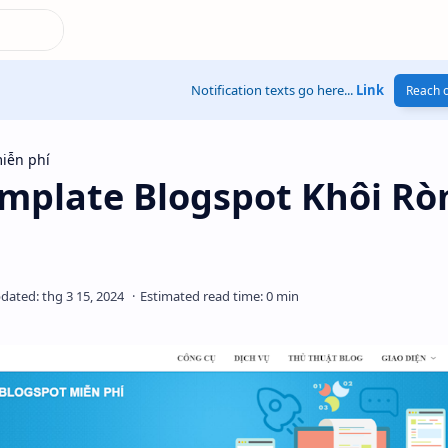
Notification texts go here...
Link
Reach o
iễn phí
emplate Blogspot Khôi Rò