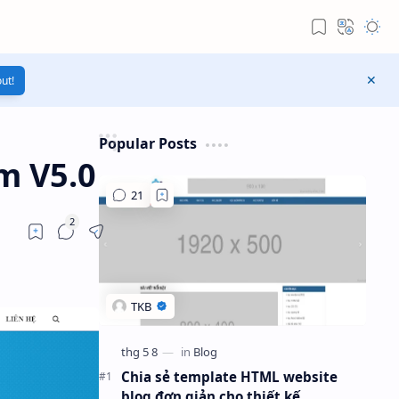
ut!
Popular Posts
m V5.0
Chia sẻ template HTML website
blog đơn giản cho thiết kế