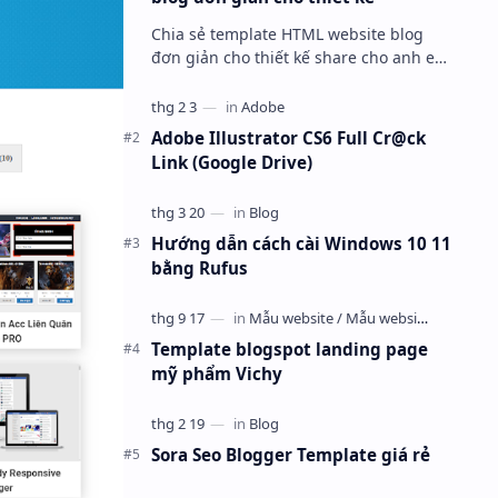
Chia sẻ template HTML website blog
đơn giản cho thiết kế share cho anh em
dùng cho vui. Anh em nào cần thì mang
về ráp blogspot hoặc wordpress nha.
Adobe Illustrator CS6 Full Cr@ck
Link (Google Drive)
Hướng dẫn cách cài Windows 10 11
bằng Rufus
Template blogspot landing page
mỹ phẩm Vichy
Sora Seo Blogger Template giá rẻ