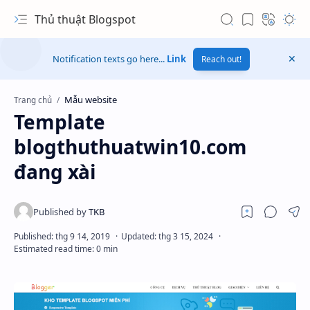
Thủ thuật Blogspot
Notification texts go here...
Link
Reach out!
Mẫu website
Trang chủ
Template
blogthuthuatwin10.com
đang xài
Hidden Menu